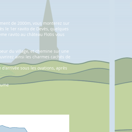
cement de 2000m, vous monterez sur
ès le 1er ravito de Devès, quelques
2ème ravito au
château Flotis
vous
coeur du village, et chemine sur une
uvrirez ainsi les charmes cachés de
 d'arrivée sous les ovations, après
itume