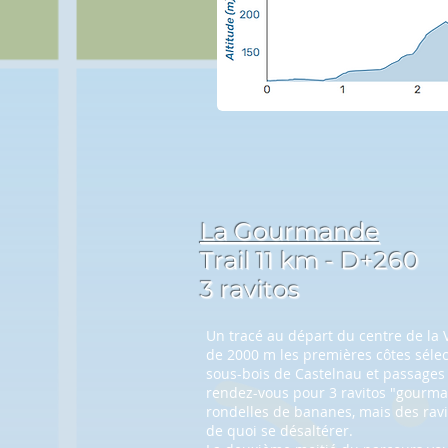
La Gourmande
Trail 11
km - D+260
3 ravitos
Un tracé au départ du centre de la V
de 2000 m les premières côtes séle
sous-bois de Castelnau et passages
rendez-vous pour 3 ravitos "gourma
rondelles de bananes, mais des ravi
de quoi se désaltérer.