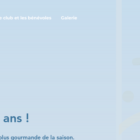
e club et les bénévoles
Galerie
 ans !
a plus gourmande de la saison.