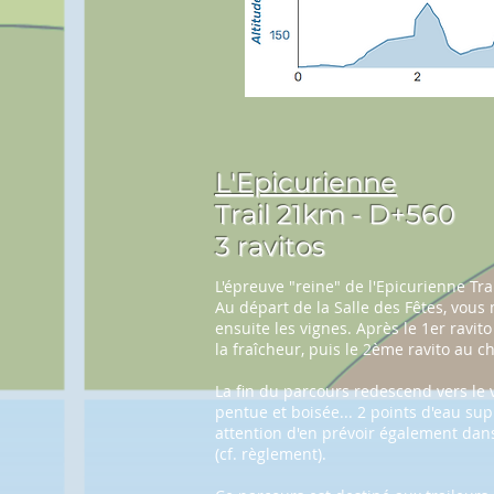
L'Epicurienne
Trail 21km -
D+560
3 ravitos
L'épreuve "reine" de l'Epicurienne Tra
Au départ de la Salle des Fêtes, vou
ensuite les vignes. Après le 1er ravi
la fraîcheur, puis le 2ème ravito au
ch
La fin du parcours redescend vers le 
pentue et boisée... 2 points d'eau su
attention d'en prévoir également dans 
(cf. règlement).