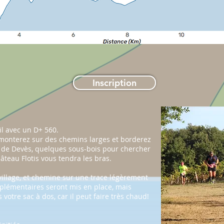
Inscription
il avec un D+ 560.
s monterez sur des chemins larges et borderez
to de Devès, quelques sous-bois pour chercher
âteau Flotis
vous tendra les bras.
village, et chemine sur une trace légèrement
pplémentaires seront mis en place, mais
votre sac à dos, car il peut faire très chaud!