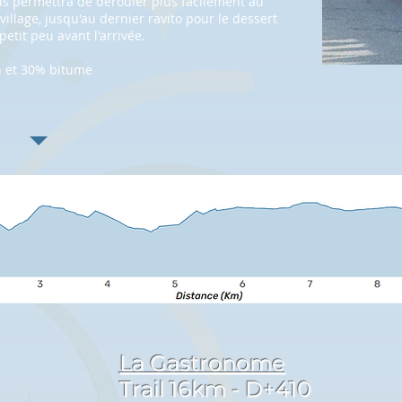
s permettra de dérouler plus facilement au
village,
jusqu'au dernier ravito pour le dessert
etit peu avant l'arrivée.
n et 30% bitume
La Gastronome
Trail 16km -
D+410