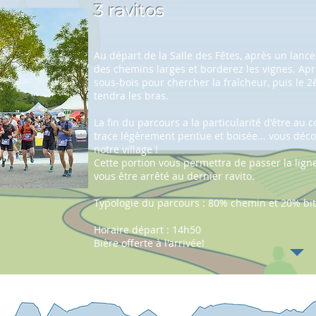
3 ravitos
Au départ de la Salle des Fêtes, après un lan
des chemins larges et borderez les vignes. Apr
sous-bois pour chercher la fraîcheur, puis le 
tendra les bras.
La fin du parcours a la particularité d'être au 
trace légèrement pentue et boisée... vous déco
notre village
!
Cette portion vous permettra de passer la ligne
vous être arrêté au dernier ravito.
Typologie du parcours : 80% chemin et 20% b
Horaire départ : 14h50
Bière offerte à l'arrivée!