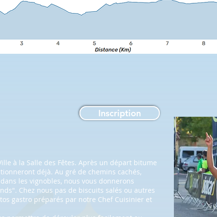
Inscription
ille à la Salle des Fêtes. Après un départ bitume
ctionneront déjà. Au gré de chemins cachés,
 dans les vignobles, nous vous donnerons
nds". Chez nous pas de biscuits salés ou autres
tos gastro préparés par notre Chef Cuisinier et