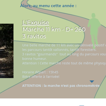
Alors, au menu cette année :
L'Exquise
Marche 11 km - D+ 260
3 ravitos
Une belle marche de 11 km avec un dénivelé positif
les parcours tantôt vallonnés, tantôt forestiers.
3 ravitos "gourmands" tout au long du parcours vo
bonne humeur.
Attention ! Cette marche reste tout de même physique
Horaire départ : 15h45
Bière offerte à l'arrivée!
ATTENTION : la marche n'est pas chronométrée