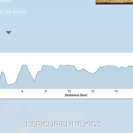
nitiés.
et 20% bitume
L'EPICURIENNE KIDS