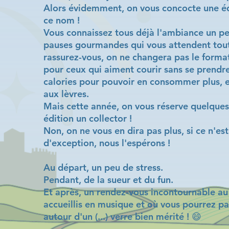
Alors évidemment, on vous concocte une éd
ce nom !
Vous connaissez tous déjà l'ambiance un peu
pauses gourmandes qui vous attendent tout
rassurez-vous, on ne changera pas le format
pour ceux qui aiment courir sans se prendre
calories pour pouvoir en consommer plus, e
aux lèvres.
Mais cette année, on vous réserve quelques 
édition un collector !
Non, on ne vous en dira pas plus, si ce n'e
d'exception, nous l'espérons !
Au départ, un peu de stress.
Pendant, de la sueur et du fun.
Et après, un rendez-vous incontournable au 
accueillis en musique et où vous pourrez p
autour d'un (...) verre bien mérité ! 😄